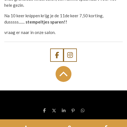
hele gezin.
Na 10 keer knippen krijg je de 11de keer 7,50 korting,
dusssss.......
stempeltjes sparen!!
vraag er naar in onze salon.
F
I
a
n
c
s
e
t
b
a
o
g
o
r
k
a
m
D
D
S
P
D
e
e
h
i
e
l
e
a
n
l
e
l
r
n
e