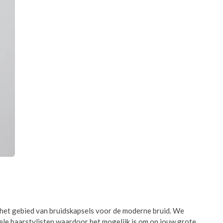
p het gebied van bruidskapsels voor de moderne bruid. We
ele haarstylisten waardoor het mogelijk is om op jouw grote